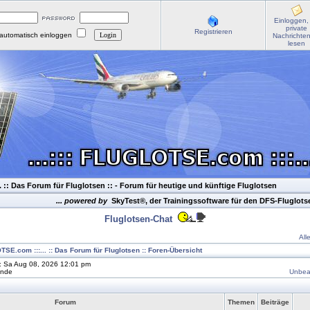
Einloggen,
private
Registrieren
automatisch einloggen
Nachrichte
lesen
. :: Das Forum für Fluglotsen ::
- Forum für heutige und künftige Fluglotsen
... powered by
SkyTest®, der Trainingssoftware für den DFS-Fluglot
Fluglotsen-Chat
All
OTSE.com :::... :: Das Forum für Fluglotsen :: Foren-Übersicht
t: Sa Aug 08, 2026 12:01 pm
unde
Unbea
Forum
Themen
Beiträge