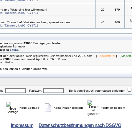
ia
,
Tänzerin
,
leo92
,
CY1711
ng und Witze sind hier willkommen!
29
379
ia
,
Tänzerin
,
leo92
,
CY1711
M
s zum Thema Luftfahrt können hier gepostet werden.
43
109
ia
,
Tänzerin
,
leo92
,
CY1711
 haben insgesamt
43068
Beiträge geschrieben.
gistrierte Benutzer.
zer ist
saskal
.
39
Benutzer online: Kein registrierter, kein versteckter und 239 Gäste. [
Administrator
] [
Modera
ei
22863
Benutzern am Mi Apr 08, 2026 5:11 am.
zer: Keine
n den letzten 5 Minuten online war.
ame:
Passwort:
Bei jedem Besuch automatisch einloggen
Neue Beiträge
Keine neuen Beiträge
Forum ist gesperrt
Impressum
Datenschutzbestimmungen nach DSGVO