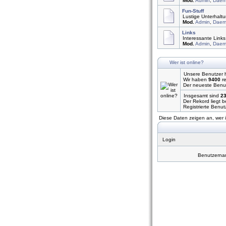
Mod.
Admin
,
Daem
Fun-Stuff
Lustige Unterhaltu
Mod.
Admin
,
Daem
Links
Interessante Link
Mod.
Admin
,
Daem
Wer ist online?
Unsere Benutzer
Wir haben
9400
re
Der neueste Benut
Insgesamt sind
2
Der Rekord liegt b
Registrierte Benut
Diese Daten zeigen an, wer i
Login
Benutzern