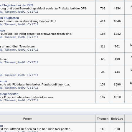
s Fluglotse bei der DFS
F
bung und zum Bewerbungsablauf sowie zu Praktika bei der DFS
702
4854
ia
,
Tänzerin
,
leo92
,
CY1711
um Fluglotsen
usch rund um die Ausbildung bei der DFS.
414
4046
ia
,
Tänzerin
,
leo92
,
CY1711
otse
zum Job, die nicht center- oder towerspezifisch sind.
184
1242
ia
,
Tänzerin
,
leo92
,
CY1711
M
n an und über Towerlotsen.
111
761
ia
,
Tänzerin
,
leo92
,
CY1711
lotsen.
65
499
ia
,
Tänzerin
,
leo92
,
CY1711
M
34
144
ia
,
Tänzerin
,
leo92
,
CY1711
erufe
S
erufe wie Flugdatenbearbeiter, Platzkoordinator u.a.
153
1596
ia
,
Tänzerin
,
leo92
,
CY1711
elegenheiten
 z.B. zu erforderlichen Sehstärken usw.
187
1019
ia
,
Tänzerin
,
leo92
,
CY1711
Forum
Themen
Beiträge
en
ekt mit Luftfahrt-Berufen zu tun hat, bitte hier posten.
160
810