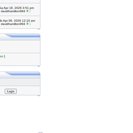
Sa Apr 18, 2026 3:51 pm
davidhamilton994
o Apr 06, 2026 12:10 am
davidhamilton994
tor
]