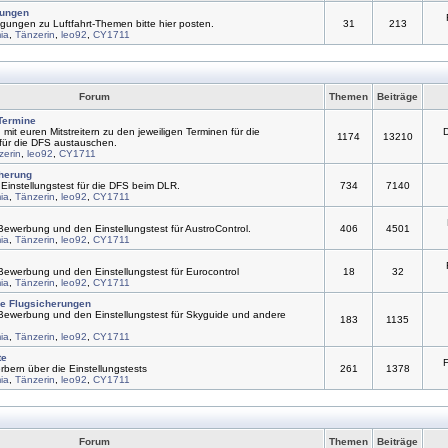
ungen
ungen zu Luftfahrt-Themen bitte hier posten.
31
213
ia
,
Tänzerin
,
leo92
,
CY1711
Forum
Themen
Beiträge
Termine
 mit euren Mitstreitern zu den jeweiligen Terminen für die
1174
13210
für die DFS austauschen.
zerin
,
leo92
,
CY1711
herung
Einstellungstest für die DFS beim DLR.
734
7140
ia
,
Tänzerin
,
leo92
,
CY1711
Bewerbung und den Einstellungstest für AustroControl.
406
4501
ia
,
Tänzerin
,
leo92
,
CY1711
 Bewerbung und den Einstellungstest für Eurocontrol
18
32
ia
,
Tänzerin
,
leo92
,
CY1711
e Flugsicherungen
 Bewerbung und den Einstellungstest für Skyguide und andere
183
1135
ia
,
Tänzerin
,
leo92
,
CY1711
te
bern über die Einstellungstests
261
1378
ia
,
Tänzerin
,
leo92
,
CY1711
Forum
Themen
Beiträge