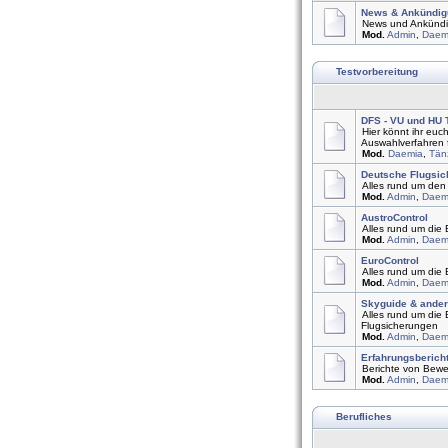
News & Ankündig
News und Ankündig
Mod.
Admin
,
Daem
Testvorbereitung
DFS - VU und HU 
Hier könnt ihr euch
Auswahlverfahren 
Mod.
Daemia
,
Tän
Deutsche Flugsic
Alles rund um den 
Mod.
Admin
,
Daem
AustroControl
Alles rund um die 
Mod.
Admin
,
Daem
EuroControl
Alles rund um die
Mod.
Admin
,
Daem
Skyguide & ander
Alles rund um die
Flugsicherungen
Mod.
Admin
,
Daem
Erfahrungsberich
Berichte von Bewer
Mod.
Admin
,
Daem
Berufliches