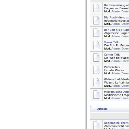
Die Bewerbung al
Fragen zur Bewer
Mod.
Admin
,
Daem
Die Ausbildung z
Informationsausta
Mod.
Admin
,
Daem
Der Job als Flugl
Allgemeine Fragen 
Mod.
Admin
,
Daem
Tower Talk
Der Sub für Frage
Mod.
Admin
,
Daem
Center Talk
Die Welt der Radar
Mod.
Admin
,
Daem
Piloten-Talk
Für alle Piloten.
Mod.
Admin
,
Daem
Weitere Luftfahrtb
Weitere Luftfahrtb
Mod.
Admin
,
Daem
Medizinische Ang
Medizinische Frage
Mod.
Admin
,
Daem
Offtopic
Allgemeine Them
Alles was nicht dir