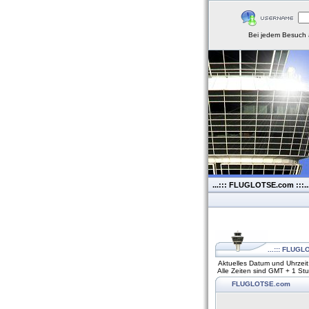
Bei jedem Besuch 
...::: FLUGLOTSE.com :::..
...::: FLUGL
Aktuelles Datum und Uhrzei
Alle Zeiten sind GMT + 1 St
FLUGLOTSE.com