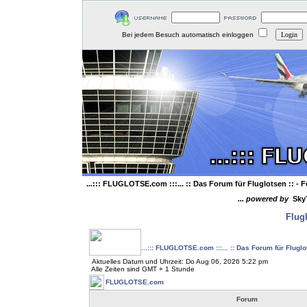
Bei jedem Besuch automatisch einloggen
...::: FLUGLOTSE.com :::... :: Das Forum für Fluglotsen ::
- F
... powered by
Sky
Flug
...::: FLUGLOTSE.com :::... :: Das Forum für Flugl
Aktuelles Datum und Uhrzeit: Do Aug 06, 2026 5:22 pm
Alle Zeiten sind GMT + 1 Stunde
FLUGLOTSE.com
Forum