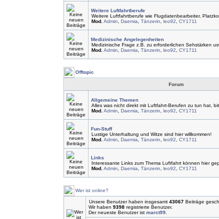
Weitere Luftfahrtberufe
Weitere Luftfahrtberufe wie Flugdatenbearbeiter, Platzko
Mod.
Admin
,
Daemia
,
Tänzerin
,
leo92
,
CY1711
Medizinische Angelegenheiten
Medizinische Frage z.B. zu erforderlichen Sehstärken us
Mod.
Admin
,
Daemia
,
Tänzerin
,
leo92
,
CY1711
Offtopic
Forum
Allgemeine Themen
Alles was nicht direkt mit Luftfahrt-Berufen zu tun hat, bi
Mod.
Admin
,
Daemia
,
Tänzerin
,
leo92
,
CY1711
Fun-Stuff
Lustige Unterhaltung und Witze sind hier willkommen!
Mod.
Admin
,
Daemia
,
Tänzerin
,
leo92
,
CY1711
Links
Interessante Links zum Thema Luftfahrt können hier ge
Mod.
Admin
,
Daemia
,
Tänzerin
,
leo92
,
CY1711
Wer ist online?
Unsere Benutzer haben insgesamt
43067
Beiträge gesch
Wir haben
9398
registrierte Benutzer.
Der neueste Benutzer ist
marct99
.