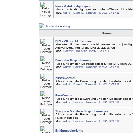
News & Ankündigungen
News und Ankündigungen zu Luftfahrt-Themen bitte hier
Mod.
Admin
,
Daemia
,
Tänzerin
,
leo92
,
CY1711
Testvorbereitung
Forum
DFS - VU und HU Termine
Hier könnt ihr euch mit euren Mitstreitern zu den jeweilig
Auswahlverfahren für die DFS austauschen.
Mod.
Daemia
,
Tänzerin
,
leo92
,
CY1711
Deutsche Flugsicherung
Alles rund um den Einstellungstest für die DFS beim DL
Mod.
Admin
,
Daemia
,
Tänzerin
,
leo92
,
CY1711
AustroControl
Alles rund um die Bewerbung und den Einstellungstest f
Mod.
Admin
,
Daemia
,
Tänzerin
,
leo92
,
CY1711
EuroControl
Alles rund um die Bewerbung und den Einstellungstest f
Mod.
Admin
,
Daemia
,
Tänzerin
,
leo92
,
CY1711
Skyguide & andere Flugsicherungen
Alles rund um die Bewerbung und den Einstellungstest 
Flugsicherungen
Mod.
Admin
,
Daemia
,
Tänzerin
,
leo92
,
CY1711
Erfahrungsberichte