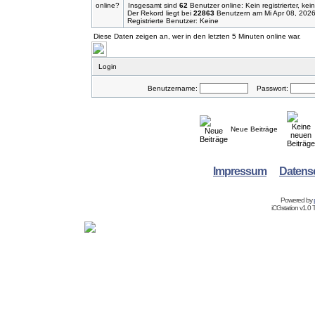
Insgesamt sind
62
Benutzer online: Kein registrierter, ke
Der Rekord liegt bei
22863
Benutzern am Mi Apr 08, 2026
Registrierte Benutzer: Keine
Diese Daten zeigen an, wer in den letzten 5 Minuten online war.
Login
Benutzername:
Passwort:
Neue Beiträge
Impressum
Datens
Powered by
iCGstation v1.0