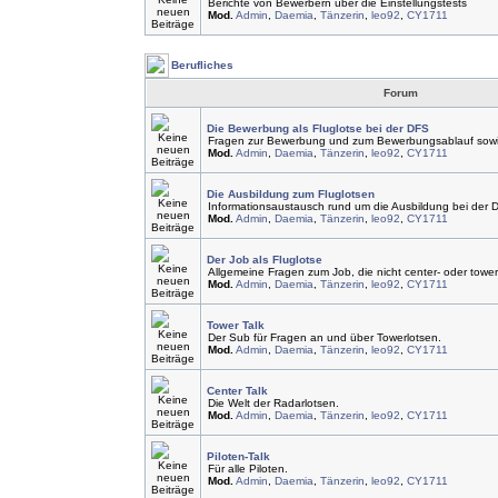
Berichte von Bewerbern über die Einstellungstests
Mod.
Admin
,
Daemia
,
Tänzerin
,
leo92
,
CY1711
Berufliches
Forum
Die Bewerbung als Fluglotse bei der DFS
Fragen zur Bewerbung und zum Bewerbungsablauf sowie
Mod.
Admin
,
Daemia
,
Tänzerin
,
leo92
,
CY1711
Die Ausbildung zum Fluglotsen
Informationsaustausch rund um die Ausbildung bei der 
Mod.
Admin
,
Daemia
,
Tänzerin
,
leo92
,
CY1711
Der Job als Fluglotse
Allgemeine Fragen zum Job, die nicht center- oder tower
Mod.
Admin
,
Daemia
,
Tänzerin
,
leo92
,
CY1711
Tower Talk
Der Sub für Fragen an und über Towerlotsen.
Mod.
Admin
,
Daemia
,
Tänzerin
,
leo92
,
CY1711
Center Talk
Die Welt der Radarlotsen.
Mod.
Admin
,
Daemia
,
Tänzerin
,
leo92
,
CY1711
Piloten-Talk
Für alle Piloten.
Mod.
Admin
,
Daemia
,
Tänzerin
,
leo92
,
CY1711