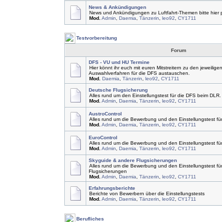
News & Ankündigungen
News und Ankündigungen zu Luftfahrt-Themen bitte hier 
Mod.
Admin
,
Daemia
,
Tänzerin
,
leo92
,
CY1711
Testvorbereitung
Forum
DFS - VU und HU Termine
Hier könnt ihr euch mit euren Mitstreitern zu den jeweilige
Auswahlverfahren für die DFS austauschen.
Mod.
Daemia
,
Tänzerin
,
leo92
,
CY1711
Deutsche Flugsicherung
Alles rund um den Einstellungstest für die DFS beim DLR.
Mod.
Admin
,
Daemia
,
Tänzerin
,
leo92
,
CY1711
AustroControl
Alles rund um die Bewerbung und den Einstellungstest für
Mod.
Admin
,
Daemia
,
Tänzerin
,
leo92
,
CY1711
EuroControl
Alles rund um die Bewerbung und den Einstellungstest für
Mod.
Admin
,
Daemia
,
Tänzerin
,
leo92
,
CY1711
Skyguide & andere Flugsicherungen
Alles rund um die Bewerbung und den Einstellungstest f
Flugsicherungen
Mod.
Admin
,
Daemia
,
Tänzerin
,
leo92
,
CY1711
Erfahrungsberichte
Berichte von Bewerbern über die Einstellungstests
Mod.
Admin
,
Daemia
,
Tänzerin
,
leo92
,
CY1711
Berufliches