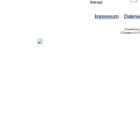
Impressum
Datens
Powered by
iCGstation v1.0