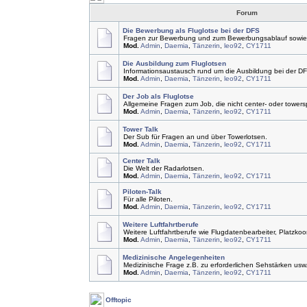
Forum
Die Bewerbung als Fluglotse bei der DFS
Fragen zur Bewerbung und zum Bewerbungsablauf sowie 
Mod.
Admin
,
Daemia
,
Tänzerin
,
leo92
,
CY1711
Die Ausbildung zum Fluglotsen
Informationsaustausch rund um die Ausbildung bei der D
Mod.
Admin
,
Daemia
,
Tänzerin
,
leo92
,
CY1711
Der Job als Fluglotse
Allgemeine Fragen zum Job, die nicht center- oder towersp
Mod.
Admin
,
Daemia
,
Tänzerin
,
leo92
,
CY1711
Tower Talk
Der Sub für Fragen an und über Towerlotsen.
Mod.
Admin
,
Daemia
,
Tänzerin
,
leo92
,
CY1711
Center Talk
Die Welt der Radarlotsen.
Mod.
Admin
,
Daemia
,
Tänzerin
,
leo92
,
CY1711
Piloten-Talk
Für alle Piloten.
Mod.
Admin
,
Daemia
,
Tänzerin
,
leo92
,
CY1711
Weitere Luftfahrtberufe
Weitere Luftfahrtberufe wie Flugdatenbearbeiter, Platzkoor
Mod.
Admin
,
Daemia
,
Tänzerin
,
leo92
,
CY1711
Medizinische Angelegenheiten
Medizinische Frage z.B. zu erforderlichen Sehstärken usw
Mod.
Admin
,
Daemia
,
Tänzerin
,
leo92
,
CY1711
Offtopic