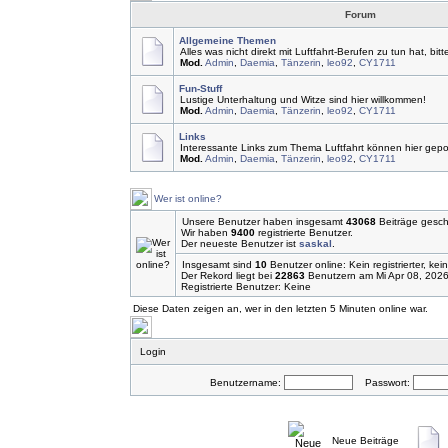
Forum
Allgemeine Themen
Alles was nicht direkt mit Luftfahrt-Berufen zu tun hat, bitt
Mod.
Admin
,
Daemia
,
Tänzerin
,
leo92
,
CY1711
Fun-Stuff
Lustige Unterhaltung und Witze sind hier willkommen!
Mod.
Admin
,
Daemia
,
Tänzerin
,
leo92
,
CY1711
Links
Interessante Links zum Thema Luftfahrt können hier gepo
Mod.
Admin
,
Daemia
,
Tänzerin
,
leo92
,
CY1711
Wer ist online?
Unsere Benutzer haben insgesamt
43068
Beiträge gesch
Wir haben
9400
registrierte Benutzer.
Der neueste Benutzer ist
saskal
.
Insgesamt sind
10
Benutzer online: Kein registrierter, ke
Der Rekord liegt bei
22863
Benutzern am Mi Apr 08, 2026
Registrierte Benutzer: Keine
Diese Daten zeigen an, wer in den letzten 5 Minuten online war.
Login
Benutzername:
Passwort:
Neue Beiträge