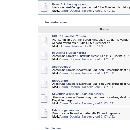
News & Ankündigungen
News und Ankündigungen zu Luftfahrt-Themen bitte hier 
Mod.
Admin
,
Daemia
,
Tänzerin
,
leo92
,
CY1711
Testvorbereitung
Forum
DFS - VU und HU Termine
Hier könnt ihr euch mit euren Mitstreitern zu den jeweilige
Auswahlverfahren für die DFS austauschen.
Mod.
Daemia
,
Tänzerin
,
leo92
,
CY1711
Deutsche Flugsicherung
Alles rund um den Einstellungstest für die DFS beim DLR.
Mod.
Admin
,
Daemia
,
Tänzerin
,
leo92
,
CY1711
AustroControl
Alles rund um die Bewerbung und den Einstellungstest für
Mod.
Admin
,
Daemia
,
Tänzerin
,
leo92
,
CY1711
EuroControl
Alles rund um die Bewerbung und den Einstellungstest für
Mod.
Admin
,
Daemia
,
Tänzerin
,
leo92
,
CY1711
Skyguide & andere Flugsicherungen
Alles rund um die Bewerbung und den Einstellungstest f
Flugsicherungen
Mod.
Admin
,
Daemia
,
Tänzerin
,
leo92
,
CY1711
Erfahrungsberichte
Berichte von Bewerbern über die Einstellungstests
Mod.
Admin
,
Daemia
,
Tänzerin
,
leo92
,
CY1711
Berufliches