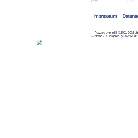
Impressum
Datens
Powered by
phpBB
© 2001, 2002 p
iCGstation v1.0 Template By
Ray
© 2003,