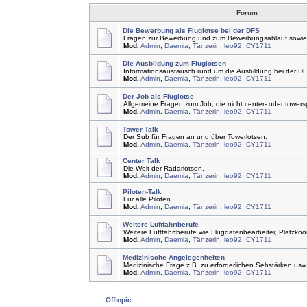
Forum
Die Bewerbung als Fluglotse bei der DFS
Fragen zur Bewerbung und zum Bewerbungsablauf sowie 
Mod.
Admin
,
Daemia
,
Tänzerin
,
leo92
,
CY1711
Die Ausbildung zum Fluglotsen
Informationsaustausch rund um die Ausbildung bei der D
Mod.
Admin
,
Daemia
,
Tänzerin
,
leo92
,
CY1711
Der Job als Fluglotse
Allgemeine Fragen zum Job, die nicht center- oder towersp
Mod.
Admin
,
Daemia
,
Tänzerin
,
leo92
,
CY1711
Tower Talk
Der Sub für Fragen an und über Towerlotsen.
Mod.
Admin
,
Daemia
,
Tänzerin
,
leo92
,
CY1711
Center Talk
Die Welt der Radarlotsen.
Mod.
Admin
,
Daemia
,
Tänzerin
,
leo92
,
CY1711
Piloten-Talk
Für alle Piloten.
Mod.
Admin
,
Daemia
,
Tänzerin
,
leo92
,
CY1711
Weitere Luftfahrtberufe
Weitere Luftfahrtberufe wie Flugdatenbearbeiter, Platzkoor
Mod.
Admin
,
Daemia
,
Tänzerin
,
leo92
,
CY1711
Medizinische Angelegenheiten
Medizinische Frage z.B. zu erforderlichen Sehstärken usw
Mod.
Admin
,
Daemia
,
Tänzerin
,
leo92
,
CY1711
Offtopic