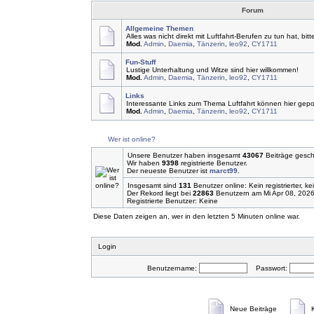
Forum
Allgemeine Themen
Alles was nicht direkt mit Luftfahrt-Berufen zu tun hat, bitt
Mod.
Admin
,
Daemia
,
Tänzerin
,
leo92
,
CY1711
Fun-Stuff
Lustige Unterhaltung und Witze sind hier willkommen!
Mod.
Admin
,
Daemia
,
Tänzerin
,
leo92
,
CY1711
Links
Interessante Links zum Thema Luftfahrt können hier gepo
Mod.
Admin
,
Daemia
,
Tänzerin
,
leo92
,
CY1711
Wer ist online?
Unsere Benutzer haben insgesamt
43067
Beiträge gesch
Wir haben
9398
registrierte Benutzer.
Der neueste Benutzer ist
marct99
.
Insgesamt sind
131
Benutzer online: Kein registrierter, 
Der Rekord liegt bei
22863
Benutzern am Mi Apr 08, 2026
Registrierte Benutzer: Keine
Diese Daten zeigen an, wer in den letzten 5 Minuten online war.
Login
Benutzername:
Passwort:
Neue Beiträge