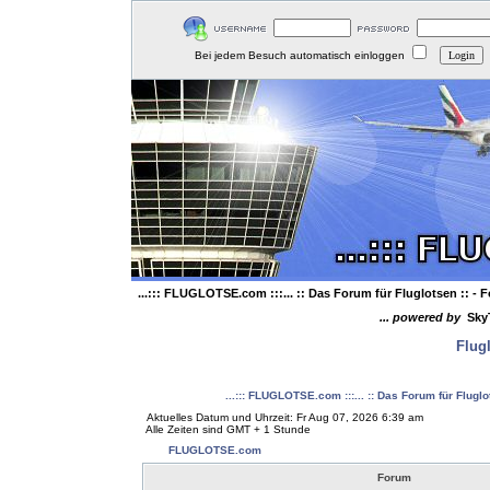
Bei jedem Besuch automatisch einloggen
...::: FLUGLOTSE.com :::... :: Das Forum für Fluglotsen ::
- F
... powered by
Sky
Flug
...::: FLUGLOTSE.com :::... :: Das Forum für Flugl
Aktuelles Datum und Uhrzeit: Fr Aug 07, 2026 6:39 am
Alle Zeiten sind GMT + 1 Stunde
FLUGLOTSE.com
Forum