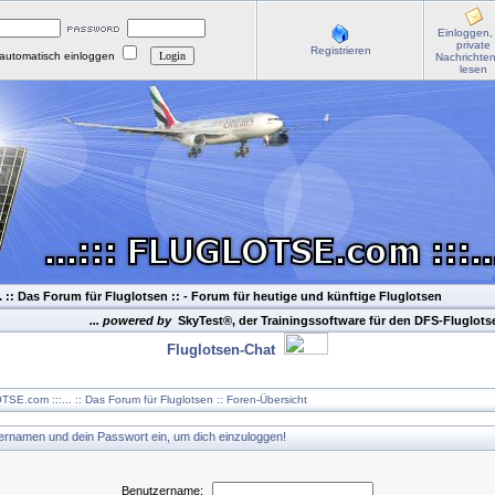
Einloggen,
private
Registrieren
automatisch einloggen
Nachrichte
lesen
. :: Das Forum für Fluglotsen ::
- Forum für heutige und künftige Fluglotsen
... powered by
SkyTest®, der Trainingssoftware für den DFS-Fluglot
Fluglotsen-Chat
TSE.com :::... :: Das Forum für Fluglotsen :: Foren-Übersicht
zernamen und dein Passwort ein, um dich einzuloggen!
Benutzername: