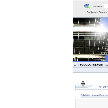
Bei jedem Besuch 
...::: FLUGLOTSE.com :::..
...::: FLUGLO
Gib bitte deinen Benut