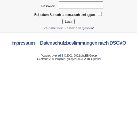
Passwort:
Bei jedem Besuch automatisch einloggen:
Ich habe mein Passwort vergessen!
Impressum
Datenschutzbestimmungen nach DSGVO
Powered by
phpBB
© 2001, 2002 phpBB Group
iCGstation v1.0 Template By
Ray
© 2003, 2004
iOptional