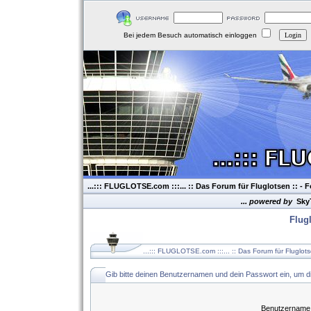
Bei jedem Besuch automatisch einloggen
...::: FLUGLOTSE.com :::... :: Das Forum für Fluglotsen ::
- F
... powered by
Sky
Flug
...::: FLUGLOTSE.com :::... :: Das Forum für Fluglot
Gib bitte deinen Benutzernamen und dein Passwort ein, um d
Benutzername