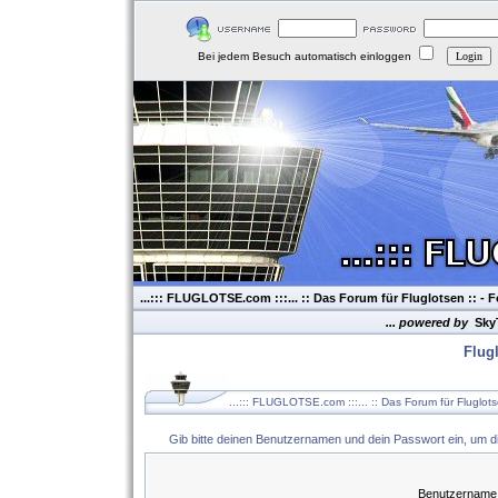
Bei jedem Besuch automatisch einloggen
...::: FLUGLOTSE.com :::... :: Das Forum für Fluglotsen ::
- F
... powered by
Sky
Flug
...::: FLUGLOTSE.com :::... :: Das Forum für Fluglot
Gib bitte deinen Benutzernamen und dein Passwort ein, um d
Benutzername