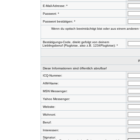
E-Mail-Adresse: *
Passwort: *
Passwort bestätigen: *
Wenn du optisch beeinträchtigt bist oder aus einem anderen 
Bestätigungs-Code, direkt gefolgt von deinem
Lieblingsberuf (Fluglotse, also z.B. 1234Fluglotse): *
P
Diese Informationen sind öffentlich abrufbar!
ICQ-Nummer:
AIM-Name:
MSN Messenger:
Yahoo Messenger:
Website:
Wohnort:
Beruf:
Interessen:
Signatur: