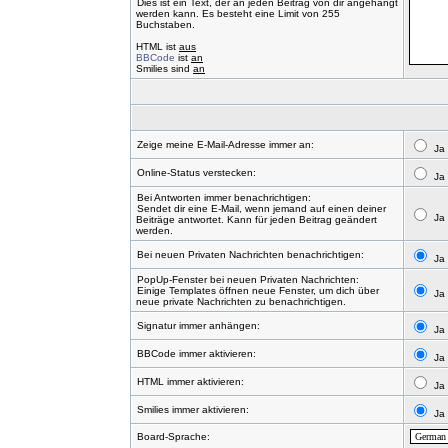
Dies ist ein Text, der an jeden Beitrag von dir angehängt
werden kann. Es besteht eine Limit von 255
Buchstaben.
HTML ist
aus
BBCode
ist
an
Smilies sind
an
Zeige meine E-Mail-Adresse immer an:
Ja
Online-Status verstecken:
Ja
Bei Antworten immer benachrichtigen:
Sendet dir eine E-Mail, wenn jemand auf einen deiner
Ja
Beiträge antwortet. Kann für jeden Beitrag geändert
werden.
Bei neuen Privaten Nachrichten benachrichtigen:
Ja
PopUp-Fenster bei neuen Privaten Nachrichten:
Einige Templates öffnen neue Fenster, um dich über
Ja
neue private Nachrichten zu benachrichtigen.
Signatur immer anhängen:
Ja
BBCode immer aktivieren:
Ja
HTML immer aktivieren:
Ja
Smilies immer aktivieren:
Ja
Board-Sprache: