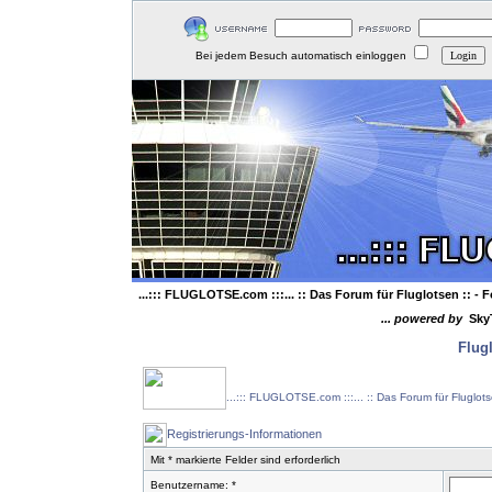
Bei jedem Besuch automatisch einloggen
...::: FLUGLOTSE.com :::... :: Das Forum für Fluglotsen ::
- F
... powered by
Sky
Flug
...::: FLUGLOTSE.com :::... :: Das Forum für Fluglot
Registrierungs-Informationen
Mit * markierte Felder sind erforderlich
Benutzername: *