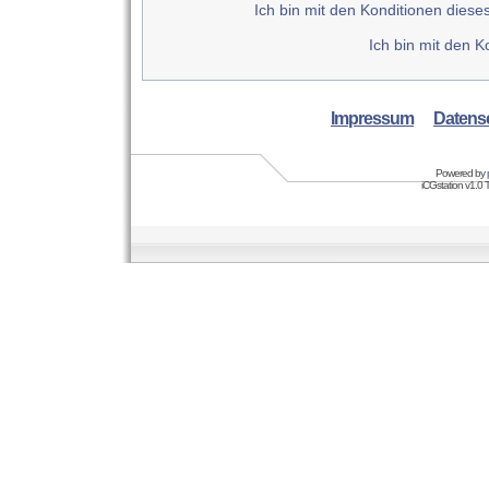
Ich bin mit den Konditionen dies
Ich bin mit den K
Impressum
Datens
Powered by
iCGstation v1.0