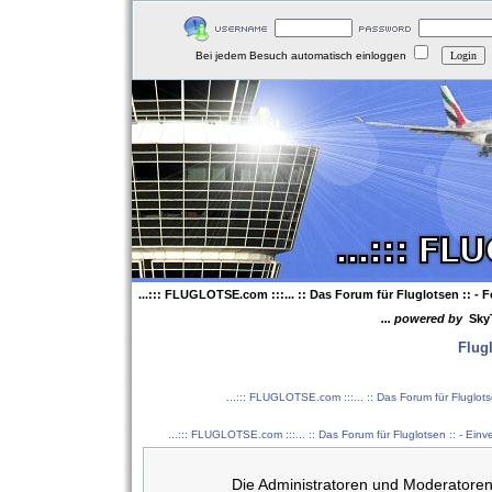
Bei jedem Besuch automatisch einloggen
...::: FLUGLOTSE.com :::... :: Das Forum für Fluglotsen ::
- F
... powered by
Sky
Flug
...::: FLUGLOTSE.com :::... :: Das Forum für Fluglot
...::: FLUGLOTSE.com :::... :: Das Forum für Fluglotsen :: - Ein
Die Administratoren und Moderatoren