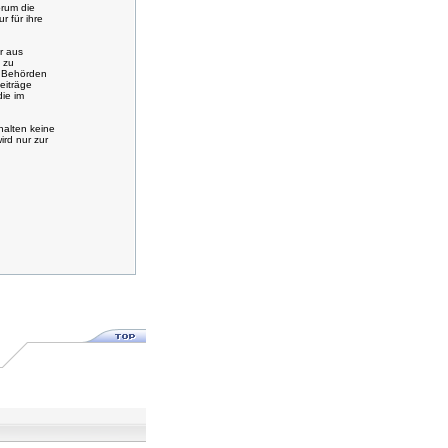
orum die
 für ihre
r aus
 zu
n Behörden
eiträge
ie im
halten keine
rd nur zur