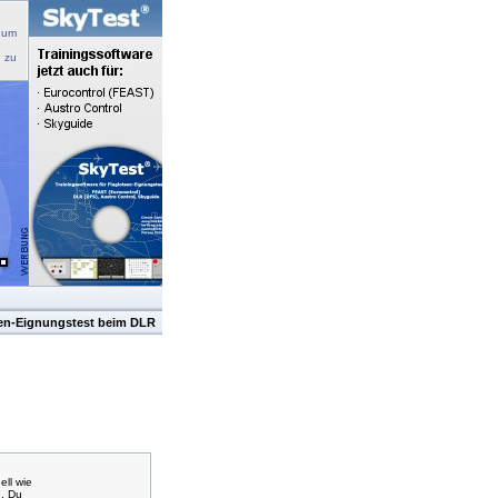
 um
n zu
sen-Eignungstest beim DLR
ell wie
n. Du