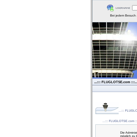
Bei jedem Besuch 
...::: FLUGLOTSE.com :::..
...::: FLUGLO
...::: FLUGLOTSE.com :::
Die Adminis
möglich zu 