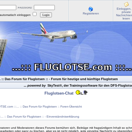
Einloggen,
private
Registrieren
automatisch einloggen
Nachrichte
lesen
. :: Das Forum für Fluglotsen ::
- Forum für heutige und künftige Fluglotsen
... powered by
SkyTest®, der Trainingssoftware für den DFS-Fluglot
Fluglotsen-Chat
TSE.com :::... :: Das Forum für Fluglotsen :: Foren-Übersicht
... :: Das Forum für Fluglotsen :: - Einverständniserklärung
tratoren und Moderatoren dieses Forums bemühen sich, Beiträge mit fragwürdigem Inhalt so schn
bearbeiten oder ganz zu löschen, aber es ist nicht möglich, jede einzelne Nachricht zu überprüfe