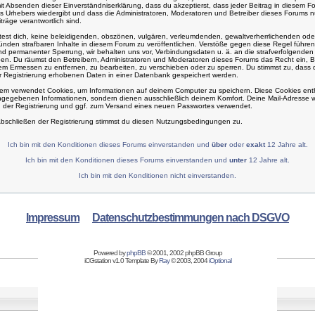
mit Absenden dieser Einverständniserklärung, dass du akzeptierst, dass jeder Beitrag in diesem F
 Urhebers wiedergibt und dass die Administratoren, Moderatoren und Betreiber dieses Forums nur
träge verantwortlich sind.
htest dich, keine beleidigenden, obszönen, vulgären, verleumdenden, gewaltverherrlichenden ode
nden strafbaren Inhalte in diesem Forum zu veröffentlichen. Verstöße gegen diese Regel führen
und permanenter Sperrung, wir behalten uns vor, Verbindungsdaten u. ä. an die strafverfolgende
en. Du räumst den Betreibern, Administratoren und Moderatoren dieses Forums das Recht ein, B
m Ermessen zu entfernen, zu bearbeiten, zu verschieben oder zu sperren. Du stimmst zu, dass d
Registrierung erhobenen Daten in einer Datenbank gespeichert werden.
em verwendet Cookies, um Informationen auf deinem Computer zu speichern. Diese Cookies ent
gegebenen Informationen, sondern dienen ausschließlich deinem Komfort. Deine Mail-Adresse wi
 der Registrierung und ggf. zum Versand eines neuen Passwortes verwendet.
bschließen der Registrierung stimmst du diesen Nutzungsbedingungen zu.
Ich bin mit den Konditionen dieses Forums einverstanden und
über
oder
exakt
12 Jahre alt.
Ich bin mit den Konditionen dieses Forums einverstanden und
unter
12 Jahre alt.
Ich bin mit den Konditionen nicht einverstanden.
Impressum
Datenschutzbestimmungen nach DSGVO
Powered by
phpBB
© 2001, 2002 phpBB Group
iCGstation v1.0 Template By
Ray
© 2003, 2004
iOptional