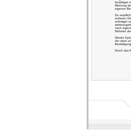
bestätigst 
Meinung des
eigenen Bei
Du verpflic
anderen Grü
sofortiger 
weiterzugeb
nach eigene
Rahmen der 
Dieses Syst
der oben an
Bestätigung
Durch das A