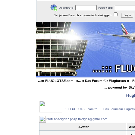
Bei jedem Besuch automatisch einloggen
...::: FLUGLOTSE.com :::... :: Das Forum für Fluglotsen ::
- F
... powered by
Sky
Flug
...::: FLUGLOTSE.com :::... :: Das Forum für Fluglot
Profil anzeigen : philip.thielges@gmail.com
Avatar
All