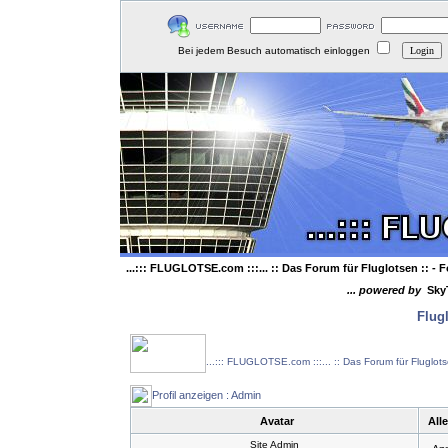
Bei jedem Besuch automatisch einloggen
...::: FLUGLOTSE.com :::... :: Das Forum für Fluglotsen ::
- F
... powered by
Sky
Flug
...::: FLUGLOTSE.com :::... :: Das Forum für Fluglot
Profil anzeigen : Admin
Avatar
All
Site Admin