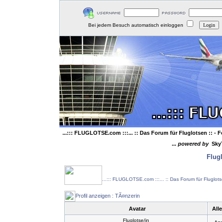
Bei jedem Besuch automatisch einloggen
...::: FLUGLOTSE.com :::... :: Das Forum für Fluglotsen ::
- F
... powered by
Sky
Flug
...::: FLUGLOTSE.com :::... :: Das Forum für Fluglot
Profil anzeigen : TÃ¤nzerin
Avatar
All
Fluglotse/in