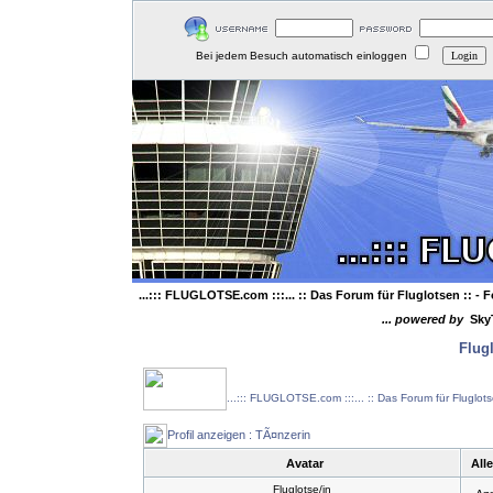
Bei jedem Besuch automatisch einloggen
...::: FLUGLOTSE.com :::... :: Das Forum für Fluglotsen ::
- F
... powered by
Sky
Flug
...::: FLUGLOTSE.com :::... :: Das Forum für Fluglot
Profil anzeigen : TÃ¤nzerin
Avatar
All
Fluglotse/in