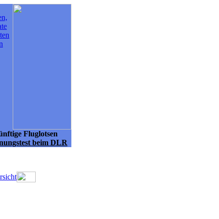
en,
ate
ten
n
nftige Fluglotsen
gnungstest beim DLR
rsicht