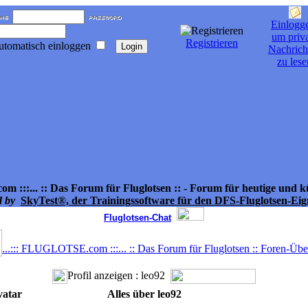
Einlogg
um priv
Registrieren
utomatisch einloggen
Nachrich
zu lese
m :::... :: Das Forum für Fluglotsen ::
- Forum für heutige und kü
d by
SkyTest®, der Trainingssoftware für den DFS-Fluglotsen-Ei
Fluglotsen-Chat
...::: FLUGLOTSE.com :::... :: Das Forum für Fluglotsen :: Foren-Übe
Profil anzeigen : leo92
vatar
Alles über leo92