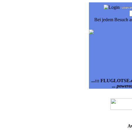
Bei jedem Besuch a
...::: FLUGLOTSE.co
... powere
A