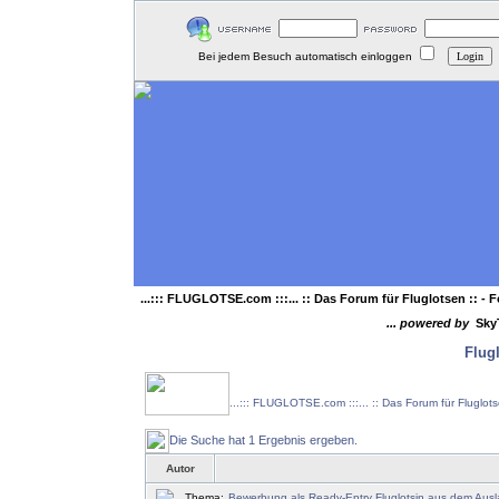
Bei jedem Besuch automatisch einloggen
...::: FLUGLOTSE.com :::... :: Das Forum für Fluglotsen ::
- F
... powered by
Sky
Flug
...::: FLUGLOTSE.com :::... :: Das Forum für Fluglot
Die Suche hat 1 Ergebnis ergeben.
Autor
Thema:
Bewerbung als Ready-Entry Fluglotsin aus dem Aus