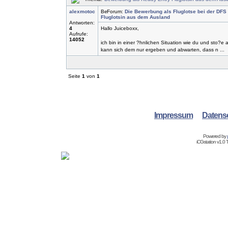
alexmotoc
Forum:
Die Bewerbung als Fluglotse bei der DFS
Fluglotsin aus dem Ausland
Antworten:
4
Hallo Juiceboxx,
Aufrufe:
14052
ich bin in einer ?hnlichen Situation wie du und sto?
kann sich dem nur ergeben und abwarten, dass n ...
Seite
1
von
1
Impressum
Datens
Powered by
iCGstation v1.0