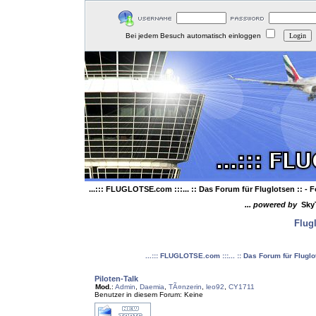
Bei jedem Besuch automatisch einloggen
...::: FLUGLOTSE.com :::... :: Das Forum für Fluglotsen ::
- F
... powered by
Sky
Flug
...::: FLUGLOTSE.com :::... :: Das Forum für Flugl
Piloten-Talk
Mod.
:
Admin
,
Daemia
,
TÃ¤nzerin
,
leo92
,
CY1711
Benutzer in diesem Forum: Keine