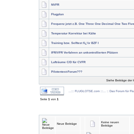
NVFR
Flugplan
Frequenz jetzt z.B. One Three One Decimal One Two Fiv
Temperatur Korrektur bei Kälte
Training bzw. Selftest fï¿½r BZF I
IFR/VFR Verfahren an unkontrollierten Plätzen
Lufträume C/D für CVFR
Pilotentest-Forum???
Siehe Beiträge der 
...::: FLUGLOTSE.com :::... :: Das Forum für Fl
Seite
1
von
1
Keine neuen
Neue Beiträge
Beiträge