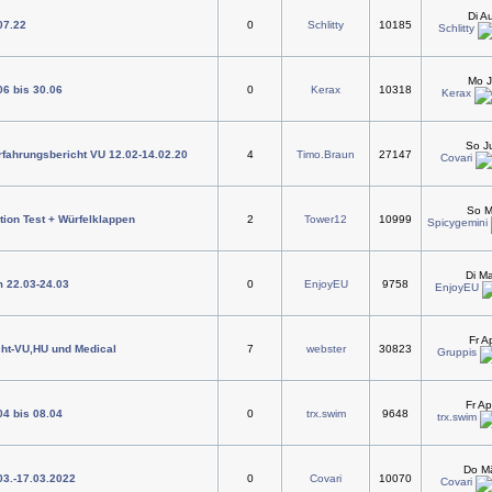
Di A
07.22
0
Schlitty
10185
Schlitty
Mo J
06 bis 30.06
0
Kerax
10318
Kerax
So J
rfahrungsbericht VU 12.02-14.02.20
4
Timo.Braun
27147
Covari
So M
ion Test + Würfelklappen
2
Tower12
10999
Spicygemini
Di M
m 22.03-24.03
0
EnjoyEU
9758
EnjoyEU
Fr A
cht-VU,HU und Medical
7
webster
30823
Gruppis
Fr A
04 bis 08.04
0
trx.swim
9648
trx.swim
Do Mä
.03.-17.03.2022
0
Covari
10070
Covari