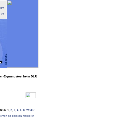
 um
n zu
sen-Eignungstest beim DLR
 Seite
1
,
2
,
3
,
4
,
5
,
6
Weiter
hemen als gelesen markieren