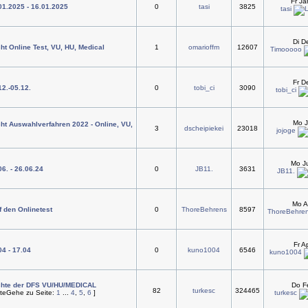
Fr J
.01.2025 - 16.01.2025
0
tasi
3825
tasi
Di D
ht Online Test, VU, HU, Medical
1
omarioffm
12607
Timooooo
Fr D
12.-05.12.
0
tobi_ci
3090
tobi_ci
Mo J
ht Auswahlverfahren 2022 - Online, VU,
3
dscheipiekei
23018
jojoge
Mo Ju
06. - 26.06.24
0
JB11.
3631
JB11.
Mo A
f den Onlinetest
0
ThoreBehrens
8597
ThoreBehre
Fr A
04 - 17.04
0
kuno1004
6546
kuno1004
chte der DFS VU/HU/MEDICAL
Do F
82
turkesc
324465
Gehe zu Seite:
1
...
4
,
5
,
6
]
turkesc