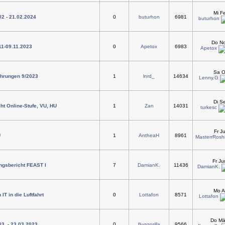
Mi F
02 - 21.02.2024
0
buturhon
6981
buturhon
Do No
.11-09.11.2023
0
Apetox
6983
Apetox
Sa O
ahrungen 9/2023
1
lnrd_
14634
Lenny.G
Di S
ht Online-Stufe, VU, HU
1
Zan
14031
turkesc
Fr J
U
1
AntheaH
8961
MasterrRoshi
Fr J
ngsbericht FEAST I
7
DamianK.
11436
DamianK.
Mo A
T in die Luftfahrt
0
Lottafon
8571
Lottafon
Do Mä
03. - 23.03.2023
0
fluggorilla
9566