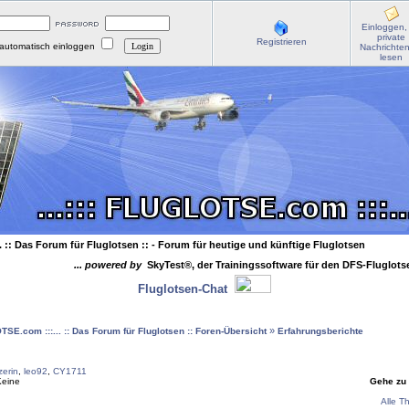
Einloggen,
private
Registrieren
automatisch einloggen
Nachrichte
lesen
. :: Das Forum für Fluglotsen ::
- Forum für heutige und künftige Fluglotsen
... powered by
SkyTest®, der Trainingssoftware für den DFS-Fluglot
Fluglotsen-Chat
»
OTSE.com :::... :: Das Forum für Fluglotsen :: Foren-Übersicht
Erfahrungsberichte
erin
,
leo92
,
CY1711
Keine
Gehe zu
Alle T