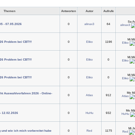
Themen
Antworten
Autor
Aufrufe
Sa A
05 - 07.05.2026
0
alinax3
64
alinax3
Mi M
26 Problem bei CBT!!!
0
Eliko
1196
Eliko
Mi M
26 Problem bei CBT!!!
0
Eliko
0
Eliko
Mi M
26 Problem bei CBT!!!
0
Eliko
0
Eliko
Mo Mä
ht Auswahlverfahren 2026 - Online-
0
Atlas
912
Atlas
Mo Mä
 - 12.02.2026
0
HuHu
932
HuHu
Mi J
 und wie ich mich vorbereitet habe
0
Red
1175
Red