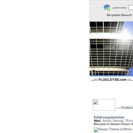
Bei jedem Besuch 
...::: FLUGLOTSE.com :::..
...::: FLUGL
Erfahrungsberichte
Mod.
:
Admin
,
Daemia
,
TÃ¤nz
Benutzer in diesem Forum: 