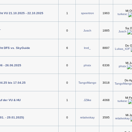
Mi O
ht VU 21.10.2025 - 22.10.2025
1
speertron
1963
turkesc
Sa O
T
0
Jusch
1885
Jusch
Do O
cht DFS vs. SkyGuide
6
lnrd_
8897
Lukas_IOF
Mi J
06 - 26.06.2025
0
phstx
6336
phstx
Do Ap
04.25 bis 17.04.25
0
TangoMango
3018
TangoMang
Mi F
uf der VU & HU
1
JZilke
4068
turkesc
Mi J
.01. - 29.01.2025)
0
relativokay
3595
relativokay