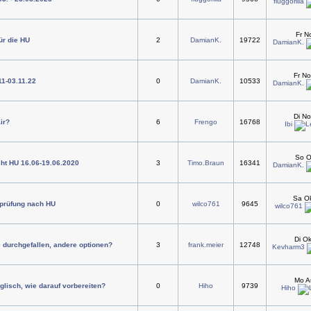
fluggorilla
Fr N
ür die HU
2
DamianK.
19722
DamianK.
Fr N
11-03.11.22
0
DamianK.
10533
DamianK.
Di No
air?
6
Frengo
16768
Ibi
So O
ht HU 16.06-19.06.2020
3
Timo.Braun
16341
DamianK.
Sa Ok
prüfung nach HU
0
wilco761
9645
wilco761
Di O
 durchgefallen, andere optionen?
3
frank.meier
12748
Kevharm3
Mo A
lisch, wie darauf vorbereiten?
0
Hiho
9739
Hiho