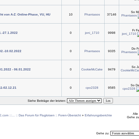
So Mä
ht von A-Z: Online-Phase, VU, HU
10
Phantasos
37146
Phantasos
Fr F
1.-27.1.2022
0
joni_1710
9998
joni_1710
Do F
.02.-10.02.2022
0
Phantasos
9335
Phantasos
So J
.01.2022 - 06.01.2022
0
CookieMcCake
9479
CookieMcCa
So De
11-02.12.21
0
cpo2328
9585
cpo2328
Siehe Beiträge der letzten:
Alle
.com :::... :: Das Forum für Fluglotsen :: Foren-Übersicht
»
Erfahrungsberichte
Gehe zu
Gehe zu: