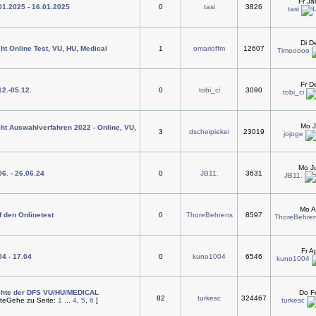
Fr J
.01.2025 - 16.01.2025
0
tasi
3826
tasi
Di D
ht Online Test, VU, HU, Medical
1
omarioffm
12607
Timooooo
Fr D
12.-05.12.
0
tobi_ci
3090
tobi_ci
Mo J
ht Auswahlverfahren 2022 - Online, VU,
3
dscheipiekei
23019
jojoge
Mo Ju
06. - 26.06.24
0
JB11.
3631
JB11.
Mo A
f den Onlinetest
0
ThoreBehrens
8597
ThoreBehre
Fr A
04 - 17.04
0
kuno1004
6546
kuno1004
chte der DFS VU/HU/MEDICAL
Do F
82
turkesc
324467
Gehe zu Seite:
1
...
4
,
5
,
6
]
turkesc