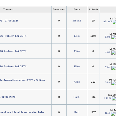
Themen
Antworten
Autor
Aufrufe
Sa A
05 - 07.05.2026
0
alinax3
65
alinax3
Mi M
26 Problem bei CBT!!!
0
Eliko
1196
Eliko
Mi M
26 Problem bei CBT!!!
0
Eliko
0
Eliko
Mi M
26 Problem bei CBT!!!
0
Eliko
0
Eliko
Mo Mä
ht Auswahlverfahren 2026 - Online-
0
Atlas
913
Atlas
Mo Mä
 - 12.02.2026
0
HuHu
934
HuHu
Mi J
 und wie ich mich vorbereitet habe
0
Red
1175
Red