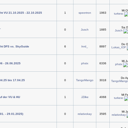
Mi O
ht VU 21.10.2025 - 22.10.2025
1
speertron
1963
turkesc
Sa O
T
0
Jusch
1885
Jusch
Do O
cht DFS vs. SkyGuide
6
lnrd_
8897
Lukas_IOF
Mi J
06 - 26.06.2025
0
phstx
6336
phstx
Do Ap
04.25 bis 17.04.25
0
TangoMango
3018
TangoMang
Mi F
uf der VU & HU
1
JZilke
4068
turkesc
Mi J
.01. - 29.01.2025)
0
relativokay
3595
relativokay