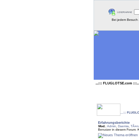
Bei jedem Besuch 
...::: FLUGLOTSE.com :::..
...::: FLUGL
Erfahrungsberichte
Mod.
:
Admin
,
Daemia
,
TÃ¤nz
Benutzer in diesem Forum: 