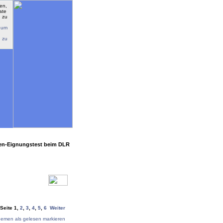
 um
n zu
sen-Eignungstest beim DLR
 Seite
1
,
2
,
3
,
4
,
5
,
6
Weiter
hemen als gelesen markieren