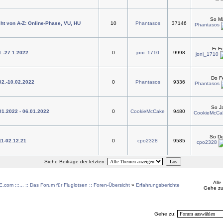
So Mä
ht von A-Z: Online-Phase, VU, HU
10
Phantasos
37146
Phantasos
Fr F
1.-27.1.2022
0
joni_1710
9998
joni_1710
Do F
.02.-10.02.2022
0
Phantasos
9336
Phantasos
So J
.01.2022 - 06.01.2022
0
CookieMcCake
9480
CookieMcCa
So De
11-02.12.21
0
cpo2328
9585
cpo2328
Siehe Beiträge der letzten:
Alle
.com :::... :: Das Forum für Fluglotsen :: Foren-Übersicht
»
Erfahrungsberichte
Gehe zu
Gehe zu: