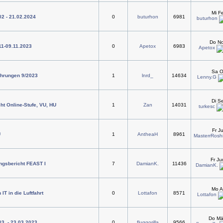
Mi F
02 - 21.02.2024
0
buturhon
6981
buturhon
Do No
.11-09.11.2023
0
Apetox
6983
Apetox
Sa O
ahrungen 9/2023
1
lnrd_
14634
Lenny.G
Di S
ht Online-Stufe, VU, HU
1
Zan
14031
turkesc
Fr J
U
1
AntheaH
8961
MasterrRoshi
Fr J
ngsbericht FEAST I
7
DamianK.
11436
DamianK.
Mo A
T in die Luftfahrt
0
Lottafon
8571
Lottafon
Do Mä
03. - 23.03.2023
0
fluggorilla
9566