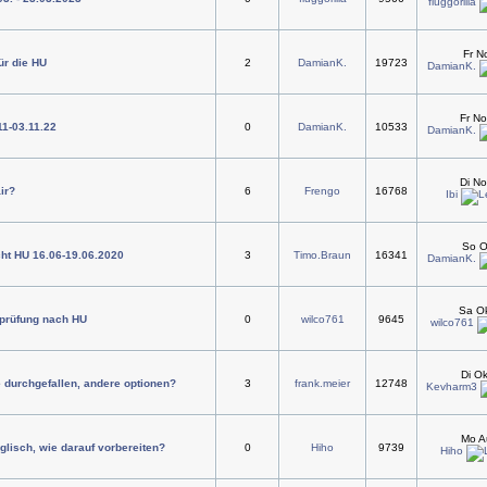
fluggorilla
Fr N
ür die HU
2
DamianK.
19723
DamianK.
Fr N
11-03.11.22
0
DamianK.
10533
DamianK.
Di No
air?
6
Frengo
16768
Ibi
So O
ht HU 16.06-19.06.2020
3
Timo.Braun
16341
DamianK.
Sa Ok
prüfung nach HU
0
wilco761
9645
wilco761
Di O
 durchgefallen, andere optionen?
3
frank.meier
12748
Kevharm3
Mo A
lisch, wie darauf vorbereiten?
0
Hiho
9739
Hiho