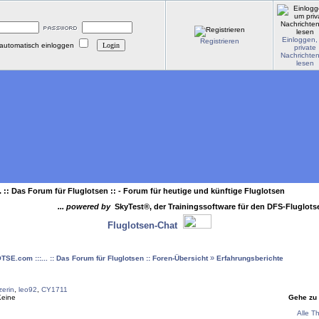
Einloggen,
Registrieren
automatisch einloggen
private
Nachrichte
lesen
. :: Das Forum für Fluglotsen ::
- Forum für heutige und künftige Fluglotsen
... powered by
SkyTest®, der Trainingssoftware für den DFS-Fluglot
Fluglotsen-Chat
»
OTSE.com :::... :: Das Forum für Fluglotsen :: Foren-Übersicht
Erfahrungsberichte
erin
,
leo92
,
CY1711
Keine
Gehe zu
Alle T