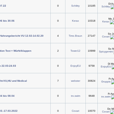
Di A
07.22
0
Schlitty
10185
Schlitty
Mo J
06 bis 30.06
0
Kerax
10318
Kerax
So J
rfahrungsbericht VU 12.02-14.02.20
4
Timo.Braun
27147
Covari
So M
ion Test + Würfelklappen
2
Tower12
10999
Spicygemini
Di M
m 22.03-24.03
0
EnjoyEU
9758
EnjoyEU
Fr A
cht-VU,HU und Medical
7
webster
30824
Gruppis
Fr A
04 bis 08.04
0
trx.swim
9648
trx.swim
Do Mä
.03.-17.03.2022
0
Covari
10070
Covari