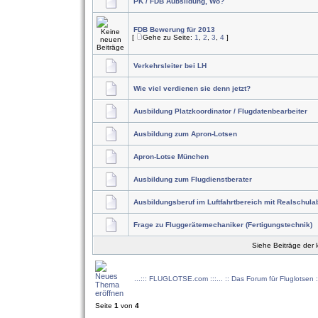
PK / FDB Aubsildung, Wo?
FDB Bewerung für 2013
[
Gehe zu Seite:
1
,
2
,
3
,
4
]
Verkehrsleiter bei LH
Wie viel verdienen sie denn jetzt?
Ausbildung Platzkoordinator / Flugdatenbearbeiter
Ausbildung zum Apron-Lotsen
Apron-Lotse München
Ausbildung zum Flugdienstberater
Ausbildungsberuf im Luftfahrtbereich mit Realschul
Frage zu Fluggerätemechaniker (Fertigungstechnik)
Siehe Beiträge der 
...::: FLUGLOTSE.com :::... :: Das Forum für Fluglotsen 
Seite
1
von
4