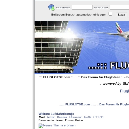
Bei jedem Besuch automatisch einloggen
...::: FLUGLOTSE.com :::... :: Das Forum für Fluglotsen ::
- F
... powered by
Sky
Flug
...::: FLUGLOTSE.com :::... :: Das Forum für Flugl
Weitere Luftfahrtberufe
Mod.
:
Admin
,
Daemia
,
TÃ¤nzerin
,
leo92
,
CY1711
Benutzer in diesem Forum: Keine