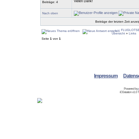
Vielen Dank!
Beiträge: 4
Nach oben
Beiträge der letzten Zeit anze
...::: FLUGLOTSE.
Übersicht
»
Links
Seite
1
von
1
Impressum
Datens
Powered by
iCGstation v1.0