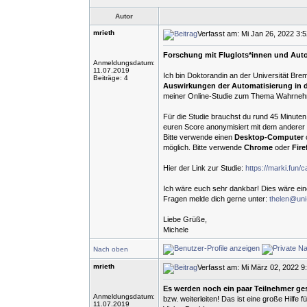
Autor
mrieth
Verfasst am: Mi Jan 26, 2022 3:
Forschung mit Fluglots*innen und Autom
Anmeldungsdatum:
11.07.2019
Ich bin Doktorandin an der Universität Br
Beiträge: 4
Auswirkungen der Automatisierung in 
meiner Online-Studie zum Thema Wahrneh
Für die Studie brauchst du rund 45 Minuten
euren Score anonymisiert mit dem anderer 
Bitte verwende einen
Desktop-Computer
möglich. Bitte verwende
Chrome
oder
Fire
Hier der Link zur Studie:
https://marki.fun/
Ich wäre euch sehr dankbar! Dies wäre ein
Fragen melde dich gerne unter:
thelen@uni
Liebe Grüße,
Michele
Nach oben
mrieth
Verfasst am: Mi März 02, 2022 9
Es werden noch ein paar Teilnehmer ge
Anmeldungsdatum:
bzw. weiterleiten! Das ist eine große Hilfe
11.07.2019