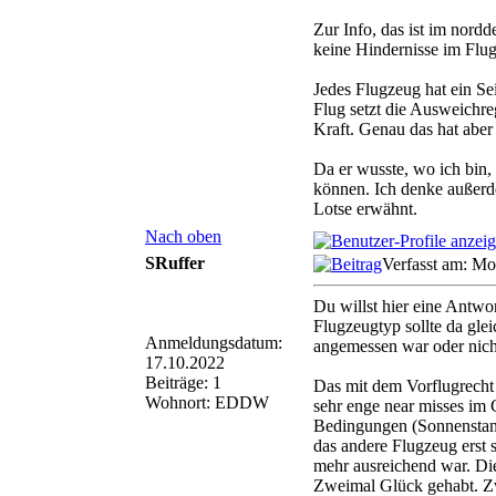
Zur Info, das ist im nordd
keine Hindernisse im Flu
Jedes Flugzeug hat ein Se
Flug setzt die Ausweichre
Kraft. Genau das hat aber
Da er wusste, wo ich bin,
können. Ich denke außerde
Lotse erwähnt.
Nach oben
SRuffer
Verfasst am: Mo
Du willst hier eine Antwor
Flugzeugtyp sollte da gle
Anmeldungsdatum:
angemessen war oder nicht
17.10.2022
Beiträge: 1
Das mit dem Vorflugrecht i
Wohnort: EDDW
sehr enge near misses im C
Bedingungen (Sonnenstand
das andere Flugzeug erst 
mehr ausreichend war. Die
Zweimal Glück gehabt. Zwe