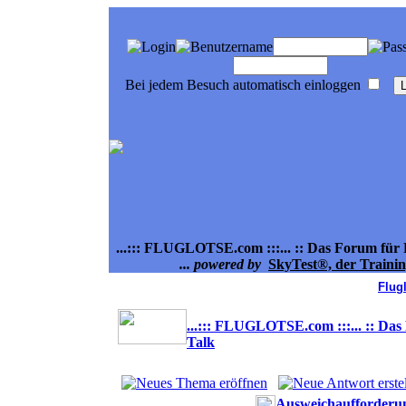
Bei jedem Besuch automatisch einloggen
...::: FLUGLOTSE.com :::... :: Das Forum für F
... powered by
SkyTest®, der Traini
Flug
...::: FLUGLOTSE.com :::... :: Das
Talk
Ausweichaufforderung