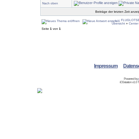
Nach oben
Beiträge der letzten Zeit anze
...::: FLUGLOTSE.
Übersicht
»
Center
Seite
1
von
1
Impressum
Datens
Powered by
iCGstation v1.0