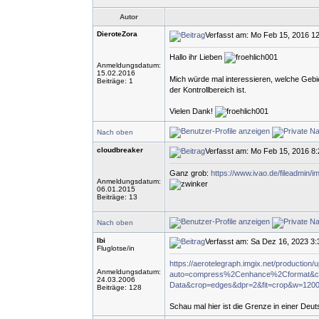
Autor
DieroteZora
Verfasst am: Mo Feb 15, 2016 1
Hallo ihr Lieben
Anmeldungsdatum:
15.02.2016
Mich würde mal interessieren, welche Geb
Beiträge: 1
der Kontrollbereich ist.
Vielen Dank!
Nach oben
cloudbreaker
Verfasst am: Mo Feb 15, 2016 8
Ganz grob:
https://www.ivao.de/fileadmin/i
Anmeldungsdatum:
06.01.2015
Beiträge: 13
Nach oben
Ibi
Verfasst am: Sa Dez 16, 2023 3
Fluglotse/in
https://aerotelegraph.imgix.net/production
Anmeldungsdatum:
auto=compress%2Cenhance%2Cformat&c
24.03.2006
Data&crop=edges&dpr=2&fit=crop&w=12
Beiträge: 128
Schau mal hier ist die Grenze in einer Deut