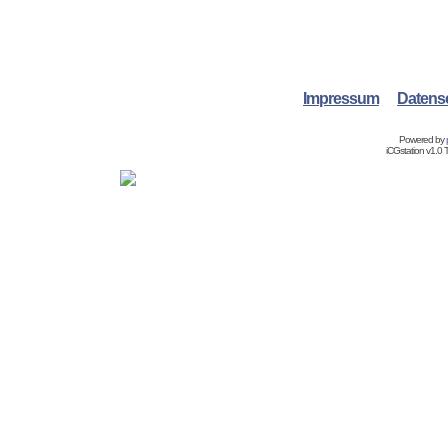
Impressum
Datens
Powered by
iCGstation v1.0