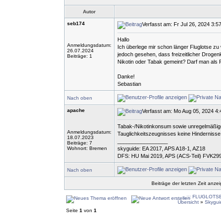
Autor
seb174
Verfasst am: Fr Jul 26, 2024 3:5
Hallo
Anmeldungsdatum:
Ich überlege mir schon länger Fluglotse zu
26.07.2024
jedoch gesehen, dass freizeitlicher Drogen
Beiträge: 1
Nikotin oder Tabak gemeint? Darf man als 
Danke!
Sebastian
Nach oben
apache
Verfasst am: Mo Aug 05, 2024 4
Tabak-/Nikotinkonsum sowie unregelmäßiger
Anmeldungsdatum:
Tauglichkeitszeugnisses keine Hindernisse 
18.07.2023
_________________
Beiträge: 7
Wohnort: Bremen
skyguide: EA 2017, APS A18-1, AZ18
DFS: HU Mai 2019, APS (ACS-Teil) FVK29
Nach oben
Beiträge der letzten Zeit anze
...::: FLUGLOTSE.
Übersicht
»
Skygui
Seite
1
von
1