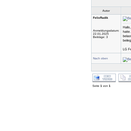
Autor
FelixRadik
Hallo
Anmeldungsdatum:
hatte
22.01.2025
belas
Beiträge: 3
beile
LG Fe
Nach oben
Seite
1
von
1