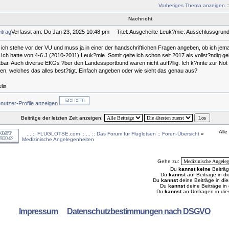
Vorheriges Thema anzeigen
:
Nachricht
Verfasst am: Do Jan 23, 2025 10:48 pm
Titel: Ausgeheilte Leuk?mie: Ausschlussgrun
, ich stehe vor der VU und muss ja in einer der handschriftlichen Fragen angeben, ob ich je
. Ich hatte von 4-6 J (2010-2011) Leuk?mie. Somit gelte ich schon seit 2017 als vollst?ndig geh
tbar. Auch diverse EKGs ?ber den Landessportbund waren nicht auff?llig. Ich k?nnte zur Not a
gen, welches das alles best?tigt. Einfach angeben oder wie sieht das genau aus?
lix
Beiträge der letzten Zeit anzeigen:
Alle
...::: FLUGLOTSE.com :::... :: Das Forum für Fluglotsen :: Foren-Übersicht
»
Medizinische Angelegenheiten
Gehe zu:
Du
kannst keine
Beiträg
Du
kannst
auf Beiträge in 
Du
kannst
deine Beiträge in d
Du
kannst
deine Beiträge i
Du
kannst
an Umfragen in di
Impressum
Datenschutzbestimmungen nach DSGVO