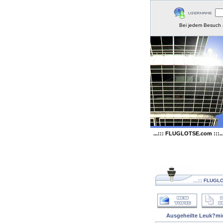
Bei jedem Besuch 
...::: FLUGLOTSE.com :::..
...::: FLUGL
Ausgeheilte Leuk?mi