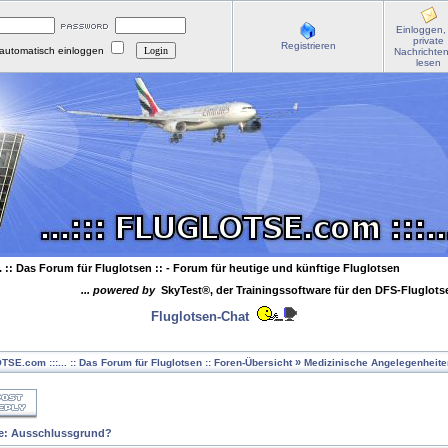
Einloggen,
private
Registrieren
automatisch einloggen
Nachrichte
lesen
. :: Das Forum für Fluglotsen ::
- Forum für heutige und künftige Fluglotsen
... powered by
SkyTest®, der Trainingssoftware für den DFS-Fluglot
Fluglotsen-Chat
»
OTSE.com :::... :: Das Forum für Fluglotsen :: Foren-Übersicht
Medizinische Angelegenheite
e: Ausschlussgrund?