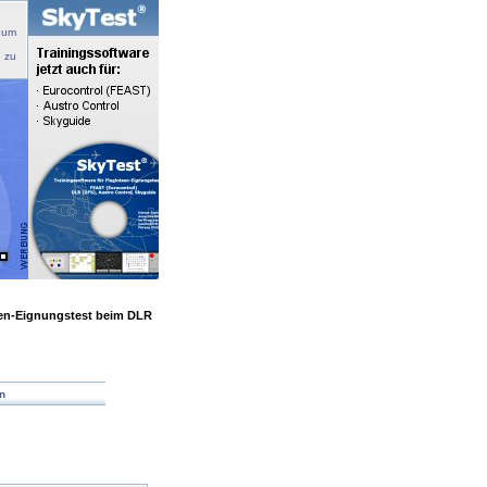
 um
n zu
sen-Eignungstest beim DLR
n