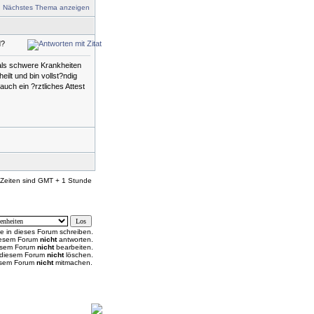
:
Nächstes Thema anzeigen
d?
mals schwere Krankheiten
eilt und bin vollst?ndig
uch ein ?rztliches Attest
 Zeiten sind GMT + 1 Stunde
e in dieses Forum schreiben.
diesem Forum
nicht
antworten.
iesem Forum
nicht
bearbeiten.
n diesem Forum
nicht
löschen.
esem Forum
nicht
mitmachen.