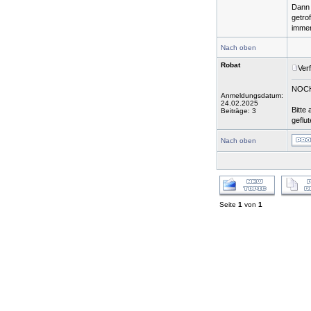
Dann 
getro
immer
Nach oben
Robat
Ver
NOCH
Anmeldungsdatum:
24.02.2025
Bitte
Beiträge: 3
geflut
Nach oben
Seite
1
von
1