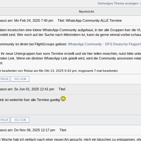
Vorheriges Thema anzeigen
:
Nachricht
fasst am: Mo Feb 24, 2025 7:40 pm
Titel: WhatsApp Community ALLE Termine
aben inzwischen eine kleine WhatsApp-Community aufgebaut, in der alle Gruppen fuer die 
ndelt sind. Wer noch auf der Suche nach Mitstreitern ist, kann da gerne einmal vorbei schau
ommunity ist direkt bei FlightGroups gelistet:
WhatsApp Community - DFS Deutsche Flugsic
ihr neue Untergruppen fuer eure Termine erstellt und sie hier teilen moechtet, nutzt bitte unb
nden Link. Wenn ein direkter WhatsApp-Link geteilt wird, wird die Community ansonsten relat
et.
zt bearbeitet von Robat am Mo Okt 13, 2025 6:43 pm, insgesamt 7-mal bearbeitet
fasst am: So Jun 01, 2025 12:41 pm
Titel:
nk ist weiterhin fuer alle Termine gueltig
fasst am: Do Nov 06, 2025 12:17 pm
Titel:
e Woche hab ich einfach nach einer neuen Art gesucht, mich ein bisschen zu entspannen, o