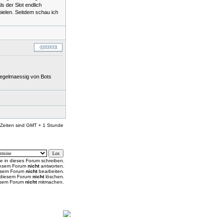
s der Slot endlich
pielen. Seitdem schau ich
regelmaessig von Bots
 Zeiten sind GMT + 1 Stunde
e in dieses Forum schreiben.
diesem Forum
nicht
antworten.
iesem Forum
nicht
bearbeiten.
n diesem Forum
nicht
löschen.
esem Forum
nicht
mitmachen.