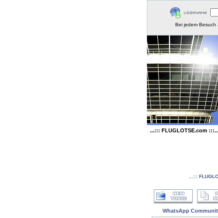
Bei jedem Besuch 
...::: FLUGLOTSE.com :::..
...::: FLUGL
WhatsApp Communit