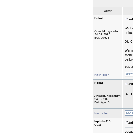
Autor
Robat
Ver
Wir h
Anmeldungsdatum:
gebue
24.02.2025
Beiträge: 3
Die C
Wenn 
stehe
geflut
Zulet
Nach oben
Robat
Ver
Der Li
Anmeldungsdatum:
24.02.2025
Beiträge: 3
Nach oben
lepimiw113
Ver
Gast
Letzt