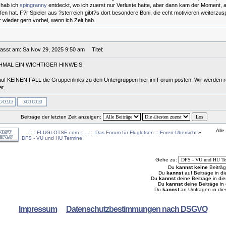
hab ich
spingranny
entdeckt, wo ich zuerst nur Verluste hatte, aber dann kam der Moment, al
ffen hat. F?r Spieler aus ?sterreich gibt?s dort besondere Boni, die echt motivieren weiterzus
 wieder gern vorbei, wenn ich Zeit hab.
fasst am: Sa Nov 29, 2025 9:50 am
Titel:
MAL EIN WICHTIGER HINWEIS:
 auf KEINEN FALL die Gruppenlinks zu den Untergruppen hier im Forum posten. Wir werden 
et.
Beiträge der letzten Zeit anzeigen:
Alle
...::: FLUGLOTSE.com :::... :: Das Forum für Fluglotsen :: Foren-Übersicht
»
DFS - VU und HU Termine
Gehe zu:
Du
kannst keine
Beiträg
Du
kannst
auf Beiträge in 
Du
kannst
deine Beiträge in d
Du
kannst
deine Beiträge i
Du
kannst
an Umfragen in di
Impressum
Datenschutzbestimmungen nach DSGVO