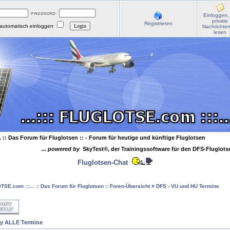
Einloggen,
private
Registrieren
automatisch einloggen
Nachrichte
lesen
. :: Das Forum für Fluglotsen ::
- Forum für heutige und künftige Fluglotsen
... powered by
SkyTest®, der Trainingssoftware für den DFS-Fluglot
Fluglotsen-Chat
»
OTSE.com :::... :: Das Forum für Fluglotsen :: Foren-Übersicht
DFS - VU und HU Termine
y ALLE Termine