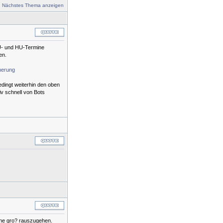
:
Nächstes Thema anzeigen
VU- und HU-Termine
en.
herung
edingt weiterhin den oben
iv schnell von Bots
hne gro? rauszugehen.