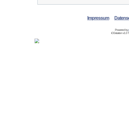
Impressum
Datens
Powered by
iCGstation v1.0