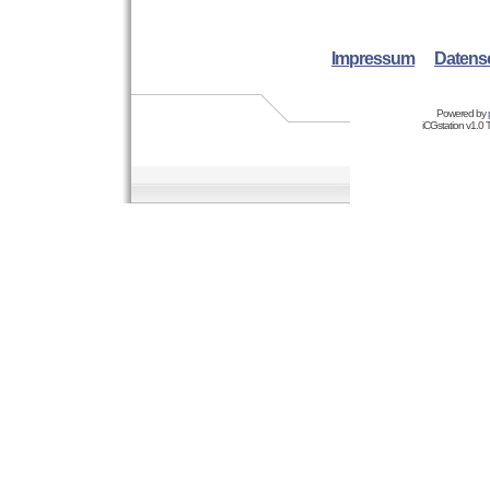
Impressum
Datens
Powered by
iCGstation v1.0