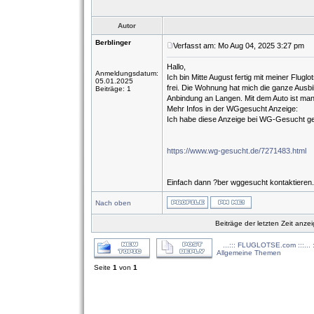
Autor
Berblinger
Verfasst am: Mo Aug 04, 2025 3:27 pm
T
Hallo,
Anmeldungsdatum:
Ich bin Mitte August fertig mit meiner Flu
05.01.2025
frei. Die Wohnung hat mich die ganze Ausbi
Beiträge: 1
Anbindung an Langen. Mit dem Auto ist m
Mehr Infos in der WGgesucht Anzeige:
Ich habe diese Anzeige bei WG-Gesucht g
https://www.wg-gesucht.de/7271483.html
Einfach dann ?ber wggesucht kontaktieren.
Nach oben
Beiträge der letzten Zeit anze
...::: FLUGLOTSE.com :::... 
Allgemeine Themen
Seite
1
von
1