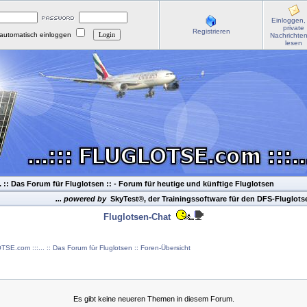
Einloggen,
private
Registrieren
automatisch einloggen
Nachrichte
lesen
. :: Das Forum für Fluglotsen ::
- Forum für heutige und künftige Fluglotsen
... powered by
SkyTest®, der Trainingssoftware für den DFS-Fluglot
Fluglotsen-Chat
TSE.com :::... :: Das Forum für Fluglotsen :: Foren-Übersicht
Es gibt keine neueren Themen in diesem Forum.