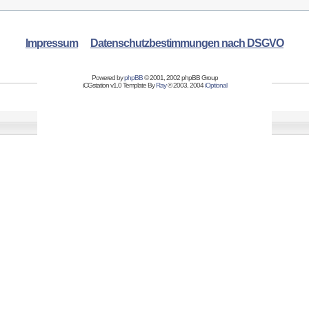
Impressum
Datenschutzbestimmungen nach DSGVO
Powered by
phpBB
© 2001, 2002 phpBB Group
iCGstation v1.0 Template By
Ray
© 2003, 2004
iOptional