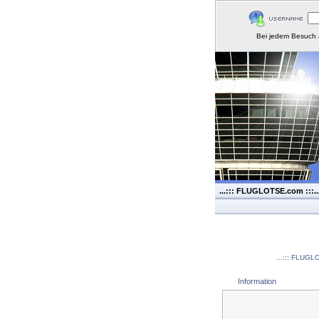
Bei jedem Besuch 
...::: FLUGLOTSE.com :::..
...::: FLUGLO
Information